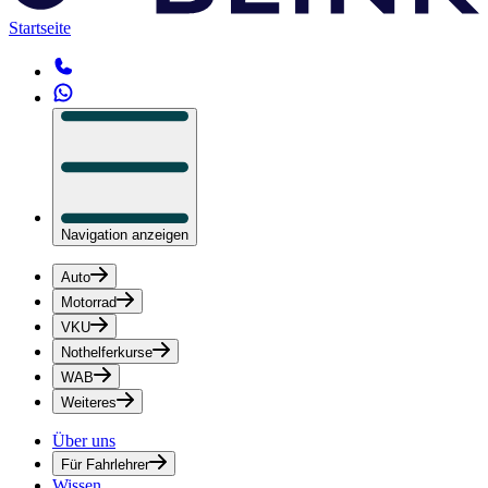
Startseite
Navigation anzeigen
Auto
Motorrad
VKU
Nothelferkurse
WAB
Weiteres
Über uns
Für Fahrlehrer
Wissen