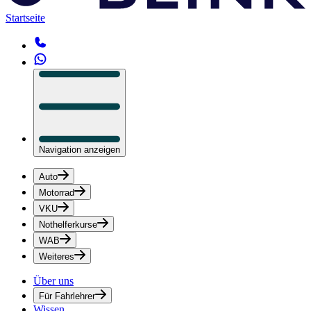
Startseite
Navigation anzeigen
Auto
Motorrad
VKU
Nothelferkurse
WAB
Weiteres
Über uns
Für Fahrlehrer
Wissen