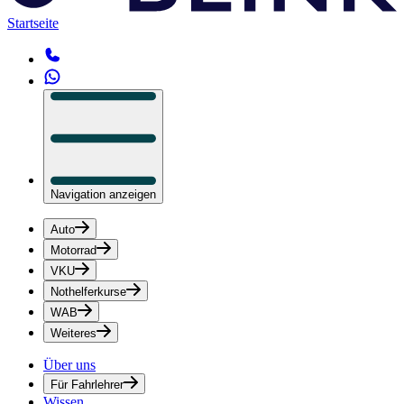
Startseite
Navigation anzeigen
Auto
Motorrad
VKU
Nothelferkurse
WAB
Weiteres
Über uns
Für Fahrlehrer
Wissen