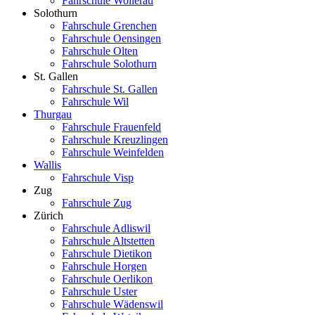
Fahrschule Wollerau
Solothurn
Fahrschule Grenchen
Fahrschule Oensingen
Fahrschule Olten
Fahrschule Solothurn
St. Gallen
Fahrschule St. Gallen
Fahrschule Wil
Thurgau
Fahrschule Frauenfeld
Fahrschule Kreuzlingen
Fahrschule Weinfelden
Wallis
Fahrschule Visp
Zug
Fahrschule Zug
Zürich
Fahrschule Adliswil
Fahrschule Altstetten
Fahrschule Dietikon
Fahrschule Horgen
Fahrschule Oerlikon
Fahrschule Uster
Fahrschule Wädenswil