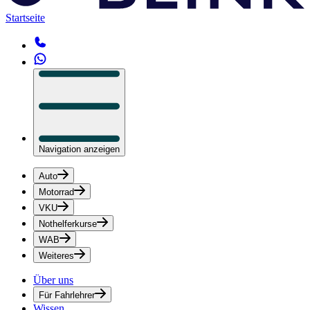
Startseite
Navigation anzeigen
Auto
Motorrad
VKU
Nothelferkurse
WAB
Weiteres
Über uns
Für Fahrlehrer
Wissen