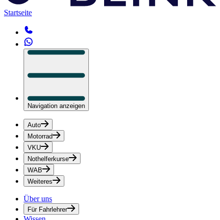
Startseite
Navigation anzeigen
Auto
Motorrad
VKU
Nothelferkurse
WAB
Weiteres
Über uns
Für Fahrlehrer
Wissen