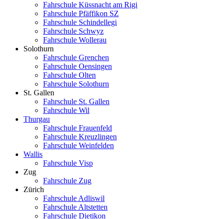
Fahrschule Küssnacht am Rigi
Fahrschule Pfäffikon SZ
Fahrschule Schindellegi
Fahrschule Schwyz
Fahrschule Wollerau
Solothurn
Fahrschule Grenchen
Fahrschule Oensingen
Fahrschule Olten
Fahrschule Solothurn
St. Gallen
Fahrschule St. Gallen
Fahrschule Wil
Thurgau
Fahrschule Frauenfeld
Fahrschule Kreuzlingen
Fahrschule Weinfelden
Wallis
Fahrschule Visp
Zug
Fahrschule Zug
Zürich
Fahrschule Adliswil
Fahrschule Altstetten
Fahrschule Dietikon