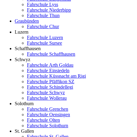
Fahrschule Lyss
Fahrschule Niederbipp
Fahrschule Thun
Graubünden
Fahrschule Chur
Luzern
Fahrschule Luzern
Fahrschule Sursee
Schaffhausen
Fahrschule Schaffhausen
Schwyz
Fahrschule Arth Goldau
Fahrschule Einsiedeln
Fahrschule Küssnacht am Rigi
Fahrschule Pfäffikon SZ
Fahrschule Schindellegi
Fahrschule Schwyz
Fahrschule Wollerau
Solothurn
Fahrschule Grenchen
Fahrschule Oensingen
Fahrschule Olten
Fahrschule Solothurn
St. Gallen
Fahrschule St. Gallen