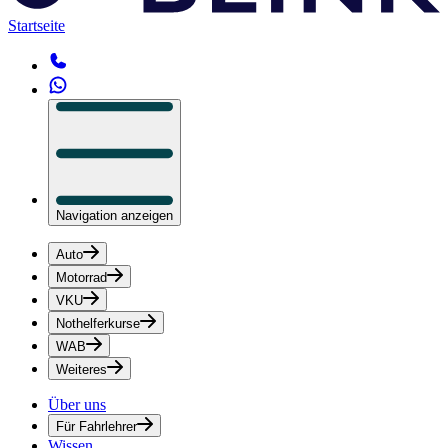
Startseite
Navigation anzeigen
Auto
Motorrad
VKU
Nothelferkurse
WAB
Weiteres
Über uns
Für Fahrlehrer
Wissen