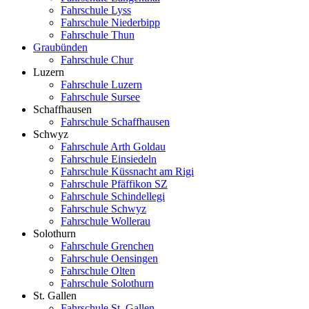
Fahrschule Lyss
Fahrschule Niederbipp
Fahrschule Thun
Graubünden
Fahrschule Chur
Luzern
Fahrschule Luzern
Fahrschule Sursee
Schaffhausen
Fahrschule Schaffhausen
Schwyz
Fahrschule Arth Goldau
Fahrschule Einsiedeln
Fahrschule Küssnacht am Rigi
Fahrschule Pfäffikon SZ
Fahrschule Schindellegi
Fahrschule Schwyz
Fahrschule Wollerau
Solothurn
Fahrschule Grenchen
Fahrschule Oensingen
Fahrschule Olten
Fahrschule Solothurn
St. Gallen
Fahrschule St. Gallen