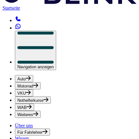
Startseite
Navigation anzeigen
Auto
Motorrad
VKU
Nothelferkurse
WAB
Weiteres
Über uns
Für Fahrlehrer
Wissen