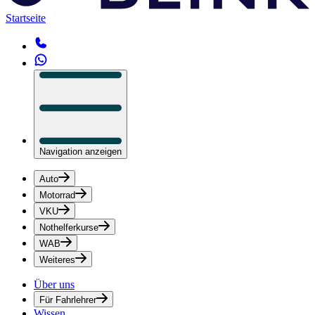
Startseite
Navigation anzeigen
Auto
Motorrad
VKU
Nothelferkurse
WAB
Weiteres
Über uns
Für Fahrlehrer
Wissen