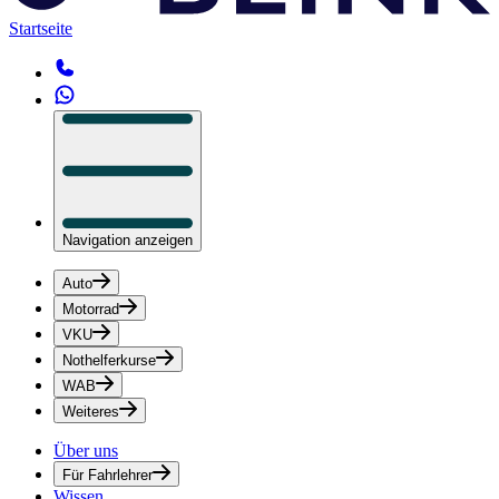
Startseite
Navigation anzeigen
Auto
Motorrad
VKU
Nothelferkurse
WAB
Weiteres
Über uns
Für Fahrlehrer
Wissen