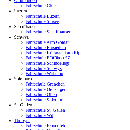
Graubünden
Fahrschule Chur
Luzern
Fahrschule Luzern
Fahrschule Sursee
Schaffhausen
Fahrschule Schaffhausen
Schwyz
Fahrschule Arth Goldau
Fahrschule Einsiedeln
Fahrschule Küssnacht am Rigi
Fahrschule Pfäffikon SZ
Fahrschule Schindellegi
Fahrschule Schwyz
Fahrschule Wollerau
Solothurn
Fahrschule Grenchen
Fahrschule Oensingen
Fahrschule Olten
Fahrschule Solothurn
St. Gallen
Fahrschule St. Gallen
Fahrschule Wil
Thurgau
Fahrschule Frauenfeld