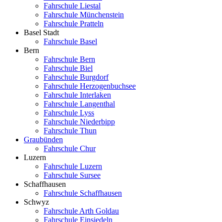
Fahrschule Liestal
Fahrschule Münchenstein
Fahrschule Pratteln
Basel Stadt
Fahrschule Basel
Bern
Fahrschule Bern
Fahrschule Biel
Fahrschule Burgdorf
Fahrschule Herzogenbuchsee
Fahrschule Interlaken
Fahrschule Langenthal
Fahrschule Lyss
Fahrschule Niederbipp
Fahrschule Thun
Graubünden
Fahrschule Chur
Luzern
Fahrschule Luzern
Fahrschule Sursee
Schaffhausen
Fahrschule Schaffhausen
Schwyz
Fahrschule Arth Goldau
Fahrschule Einsiedeln