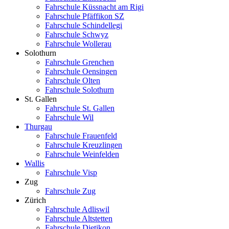
Fahrschule Küssnacht am Rigi
Fahrschule Pfäffikon SZ
Fahrschule Schindellegi
Fahrschule Schwyz
Fahrschule Wollerau
Solothurn
Fahrschule Grenchen
Fahrschule Oensingen
Fahrschule Olten
Fahrschule Solothurn
St. Gallen
Fahrschule St. Gallen
Fahrschule Wil
Thurgau
Fahrschule Frauenfeld
Fahrschule Kreuzlingen
Fahrschule Weinfelden
Wallis
Fahrschule Visp
Zug
Fahrschule Zug
Zürich
Fahrschule Adliswil
Fahrschule Altstetten
Fahrschule Dietikon