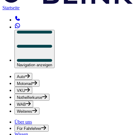
Startseite
Navigation anzeigen
Auto
Motorrad
VKU
Nothelferkurse
WAB
Weiteres
Über uns
Für Fahrlehrer
Wissen