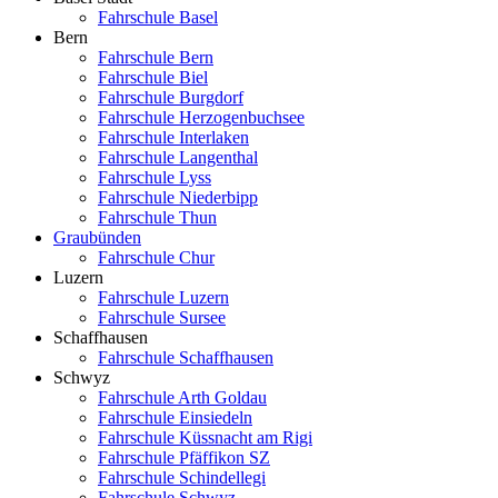
Fahrschule Basel
Bern
Fahrschule Bern
Fahrschule Biel
Fahrschule Burgdorf
Fahrschule Herzogenbuchsee
Fahrschule Interlaken
Fahrschule Langenthal
Fahrschule Lyss
Fahrschule Niederbipp
Fahrschule Thun
Graubünden
Fahrschule Chur
Luzern
Fahrschule Luzern
Fahrschule Sursee
Schaffhausen
Fahrschule Schaffhausen
Schwyz
Fahrschule Arth Goldau
Fahrschule Einsiedeln
Fahrschule Küssnacht am Rigi
Fahrschule Pfäffikon SZ
Fahrschule Schindellegi
Fahrschule Schwyz