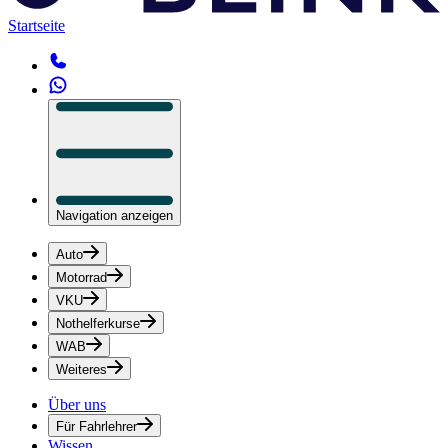
Startseite
Navigation anzeigen
Auto
Motorrad
VKU
Nothelferkurse
WAB
Weiteres
Über uns
Für Fahrlehrer
Wissen