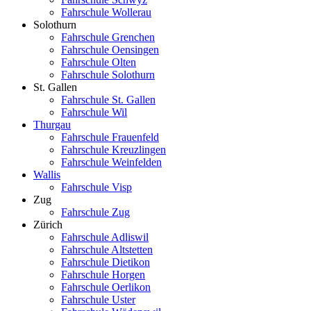
Fahrschule Wollerau
Solothurn
Fahrschule Grenchen
Fahrschule Oensingen
Fahrschule Olten
Fahrschule Solothurn
St. Gallen
Fahrschule St. Gallen
Fahrschule Wil
Thurgau
Fahrschule Frauenfeld
Fahrschule Kreuzlingen
Fahrschule Weinfelden
Wallis
Fahrschule Visp
Zug
Fahrschule Zug
Zürich
Fahrschule Adliswil
Fahrschule Altstetten
Fahrschule Dietikon
Fahrschule Horgen
Fahrschule Oerlikon
Fahrschule Uster