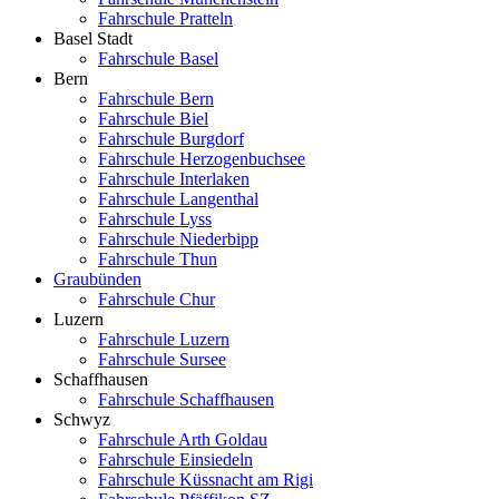
Fahrschule Pratteln
Basel Stadt
Fahrschule Basel
Bern
Fahrschule Bern
Fahrschule Biel
Fahrschule Burgdorf
Fahrschule Herzogenbuchsee
Fahrschule Interlaken
Fahrschule Langenthal
Fahrschule Lyss
Fahrschule Niederbipp
Fahrschule Thun
Graubünden
Fahrschule Chur
Luzern
Fahrschule Luzern
Fahrschule Sursee
Schaffhausen
Fahrschule Schaffhausen
Schwyz
Fahrschule Arth Goldau
Fahrschule Einsiedeln
Fahrschule Küssnacht am Rigi