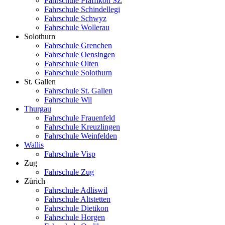
Fahrschule Pfäffikon SZ
Fahrschule Schindellegi
Fahrschule Schwyz
Fahrschule Wollerau
Solothurn
Fahrschule Grenchen
Fahrschule Oensingen
Fahrschule Olten
Fahrschule Solothurn
St. Gallen
Fahrschule St. Gallen
Fahrschule Wil
Thurgau
Fahrschule Frauenfeld
Fahrschule Kreuzlingen
Fahrschule Weinfelden
Wallis
Fahrschule Visp
Zug
Fahrschule Zug
Zürich
Fahrschule Adliswil
Fahrschule Altstetten
Fahrschule Dietikon
Fahrschule Horgen