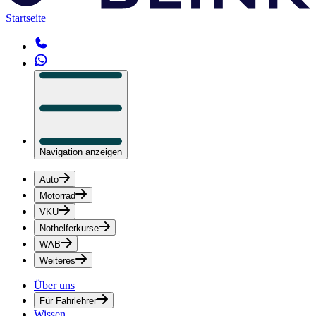
Startseite
Navigation anzeigen
Auto
Motorrad
VKU
Nothelferkurse
WAB
Weiteres
Über uns
Für Fahrlehrer
Wissen