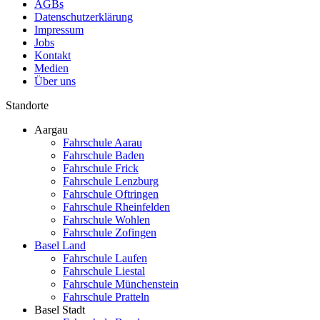
AGBs
Datenschutzerklärung
Impressum
Jobs
Kontakt
Medien
Über uns
Standorte
Aargau
Fahrschule Aarau
Fahrschule Baden
Fahrschule Frick
Fahrschule Lenzburg
Fahrschule Oftringen
Fahrschule Rheinfelden
Fahrschule Wohlen
Fahrschule Zofingen
Basel Land
Fahrschule Laufen
Fahrschule Liestal
Fahrschule Münchenstein
Fahrschule Pratteln
Basel Stadt