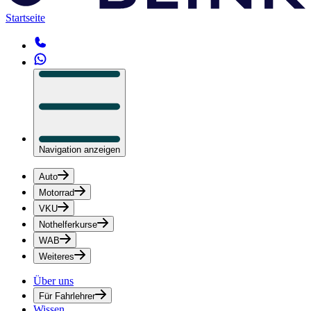
Startseite
Navigation anzeigen
Auto
Motorrad
VKU
Nothelferkurse
WAB
Weiteres
Über uns
Für Fahrlehrer
Wissen