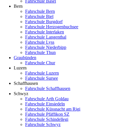
Fahrschule Basel
Bern
Fahrschule Bern
Fahrschule Biel
Fahrschule Burgdorf
Fahrschule Herzogenbuchsee
Fahrschule Interlaken
Fahrschule Langenthal
Fahrschule Lyss
Fahrschule Niederbipp
Fahrschule Thun
Graubünden
Fahrschule Chur
Luzern
Fahrschule Luzern
Fahrschule Sursee
Schaffhausen
Fahrschule Schaffhausen
Schwyz
Fahrschule Arth Goldau
Fahrschule Einsiedeln
Fahrschule Küssnacht am Rigi
Fahrschule Pfäffikon SZ
Fahrschule Schindellegi
Fahrschule Schwyz