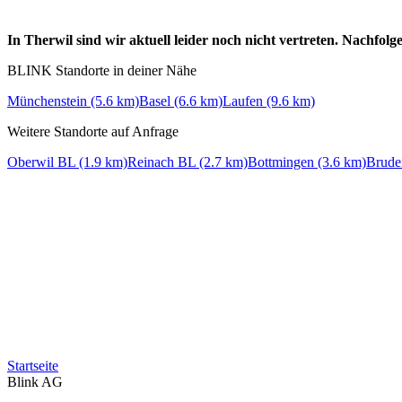
In Therwil sind wir aktuell leider noch nicht vertreten. Nachfo
BLINK Standorte in deiner Nähe
Münchenstein (5.6 km)
Basel (6.6 km)
Laufen (9.6 km)
Weitere Standorte auf Anfrage
Oberwil BL (1.9 km)
Reinach BL (2.7 km)
Bottmingen (3.6 km)
Brude
Startseite
Blink AG