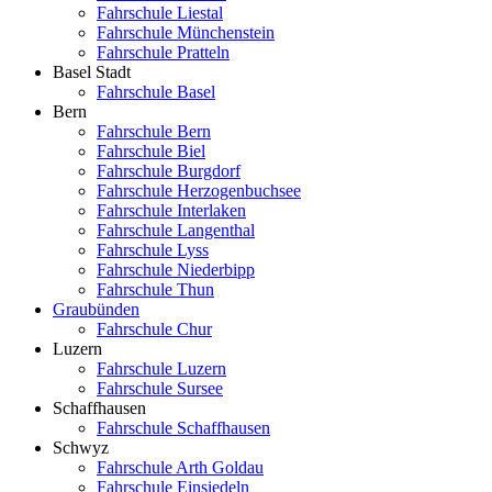
Fahrschule Liestal
Fahrschule Münchenstein
Fahrschule Pratteln
Basel Stadt
Fahrschule Basel
Bern
Fahrschule Bern
Fahrschule Biel
Fahrschule Burgdorf
Fahrschule Herzogenbuchsee
Fahrschule Interlaken
Fahrschule Langenthal
Fahrschule Lyss
Fahrschule Niederbipp
Fahrschule Thun
Graubünden
Fahrschule Chur
Luzern
Fahrschule Luzern
Fahrschule Sursee
Schaffhausen
Fahrschule Schaffhausen
Schwyz
Fahrschule Arth Goldau
Fahrschule Einsiedeln