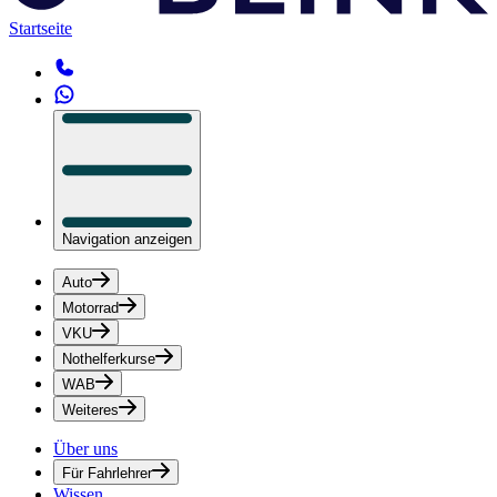
Startseite
Navigation anzeigen
Auto
Motorrad
VKU
Nothelferkurse
WAB
Weiteres
Über uns
Für Fahrlehrer
Wissen