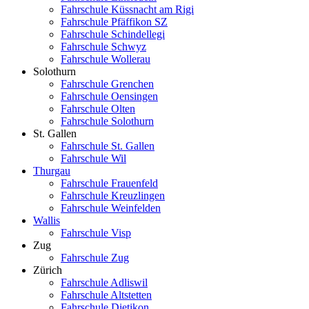
Fahrschule Küssnacht am Rigi
Fahrschule Pfäffikon SZ
Fahrschule Schindellegi
Fahrschule Schwyz
Fahrschule Wollerau
Solothurn
Fahrschule Grenchen
Fahrschule Oensingen
Fahrschule Olten
Fahrschule Solothurn
St. Gallen
Fahrschule St. Gallen
Fahrschule Wil
Thurgau
Fahrschule Frauenfeld
Fahrschule Kreuzlingen
Fahrschule Weinfelden
Wallis
Fahrschule Visp
Zug
Fahrschule Zug
Zürich
Fahrschule Adliswil
Fahrschule Altstetten
Fahrschule Dietikon