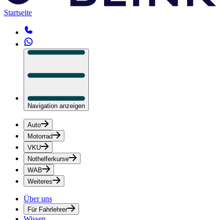
Startseite
Navigation anzeigen
Auto
Motorrad
VKU
Nothelferkurse
WAB
Weiteres
Über uns
Für Fahrlehrer
Wissen