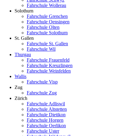
Fahrschule Wollerau
Solothurn
Fahrschule Grenchen
Fahrschule Oensingen
Fahrschule Olten
Fahrschule Solothurn
St. Gallen
Fahrschule St. Gallen
Fahrschule Wil
Thurgau
Fahrschule Frauenfeld
Fahrschule Kreuzlingen
Fahrschule Weinfelden
Wallis
Fahrschule Visp
Zug
Fahrschule Zug
Zürich
Fahrschule Adliswil
Fahrschule Altstetten
Fahrschule Dietikon
Fahrschule Horgen
Fahrschule Oerlikon
Fahrschule Uster