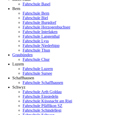
Fahrschule Basel
Bern
Fahrschule Bern
Fahrschule Biel
Fahrschule Burgdorf
Fahrschule Herzogenbuchsee
Fahrschule Interlaken
Fahrschule Langenthal
Fahrschule Lyss
Fahrschule Niederbipp
Fahrschule Thun
Graubünden
Fahrschule Chur
Luzern
Fahrschule Luzern
Fahrschule Sursee
Schaffhausen
Fahrschule Schaffhausen
Schwyz
Fahrschule Arth Goldau
Fahrschule Einsiedeln
Fahrschule Küssnacht am Rigi
Fahrschule Pfäffikon SZ
Fahrschule Schindellegi
Fahrschule Schwyz