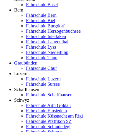
Fahrschule Basel
Bern
Fahrschule Bern
Fahrschule Biel
Fahrschule Burgdorf
Fahrschule Herzogenbuchsee
Fahrschule Interlaken
Fahrschule Langenthal
Fahrschule Lyss
Fahrschule Niederbipp
Fahrschule Thun
Graubünden
Fahrschule Chur
Luzern
Fahrschule Luzern
Fahrschule Sursee
Schaffhausen
Fahrschule Schaffhausen
Schwyz
Fahrschule Arth Goldau
Fahrschule Einsiedeln
Fahrschule Küssnacht am Rigi
Fahrschule Pfäffikon SZ
Fahrschule Schindellegi
Fahrschule Schwyz