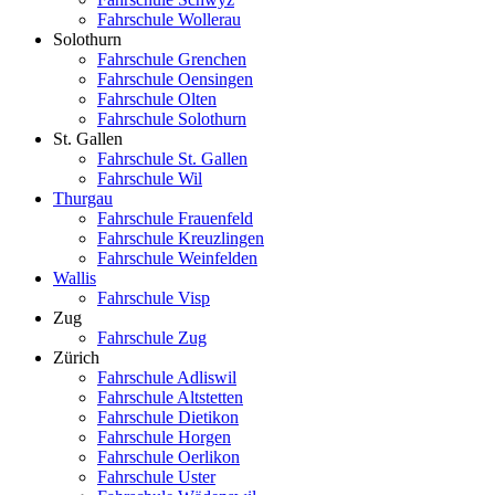
Fahrschule Wollerau
Solothurn
Fahrschule Grenchen
Fahrschule Oensingen
Fahrschule Olten
Fahrschule Solothurn
St. Gallen
Fahrschule St. Gallen
Fahrschule Wil
Thurgau
Fahrschule Frauenfeld
Fahrschule Kreuzlingen
Fahrschule Weinfelden
Wallis
Fahrschule Visp
Zug
Fahrschule Zug
Zürich
Fahrschule Adliswil
Fahrschule Altstetten
Fahrschule Dietikon
Fahrschule Horgen
Fahrschule Oerlikon
Fahrschule Uster