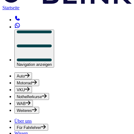
Startseite
Navigation anzeigen
Auto
Motorrad
VKU
Nothelferkurse
WAB
Weiteres
Über uns
Für Fahrlehrer
Wissen