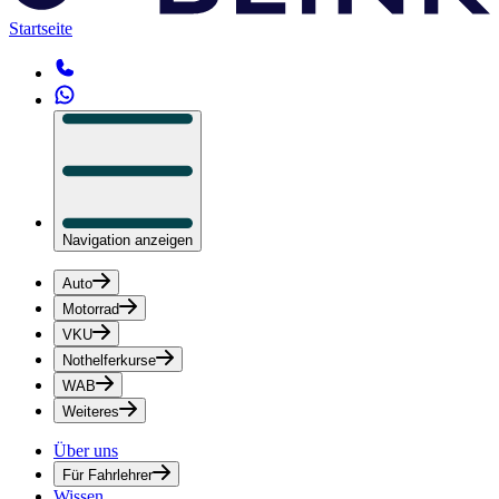
Startseite
Navigation anzeigen
Auto
Motorrad
VKU
Nothelferkurse
WAB
Weiteres
Über uns
Für Fahrlehrer
Wissen