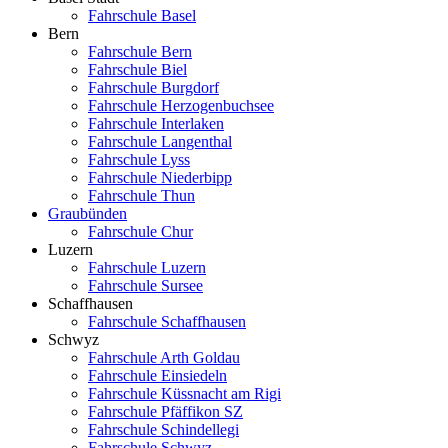
Fahrschule Basel
Bern
Fahrschule Bern
Fahrschule Biel
Fahrschule Burgdorf
Fahrschule Herzogenbuchsee
Fahrschule Interlaken
Fahrschule Langenthal
Fahrschule Lyss
Fahrschule Niederbipp
Fahrschule Thun
Graubünden
Fahrschule Chur
Luzern
Fahrschule Luzern
Fahrschule Sursee
Schaffhausen
Fahrschule Schaffhausen
Schwyz
Fahrschule Arth Goldau
Fahrschule Einsiedeln
Fahrschule Küssnacht am Rigi
Fahrschule Pfäffikon SZ
Fahrschule Schindellegi
Fahrschule Schwyz