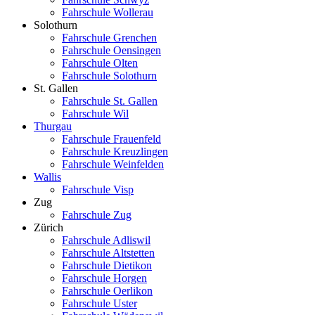
Fahrschule Wollerau
Solothurn
Fahrschule Grenchen
Fahrschule Oensingen
Fahrschule Olten
Fahrschule Solothurn
St. Gallen
Fahrschule St. Gallen
Fahrschule Wil
Thurgau
Fahrschule Frauenfeld
Fahrschule Kreuzlingen
Fahrschule Weinfelden
Wallis
Fahrschule Visp
Zug
Fahrschule Zug
Zürich
Fahrschule Adliswil
Fahrschule Altstetten
Fahrschule Dietikon
Fahrschule Horgen
Fahrschule Oerlikon
Fahrschule Uster