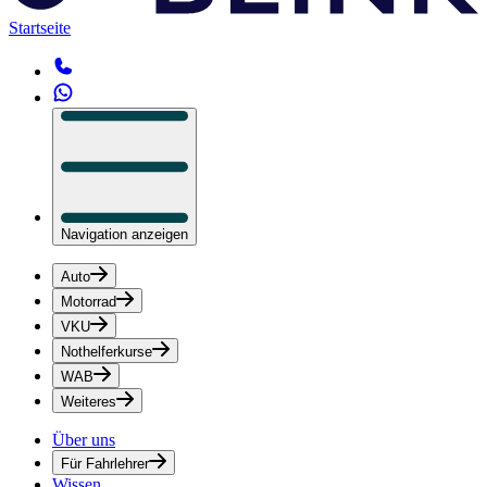
Startseite
Navigation anzeigen
Auto
Motorrad
VKU
Nothelferkurse
WAB
Weiteres
Über uns
Für Fahrlehrer
Wissen