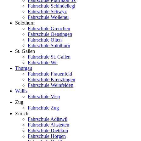
Fahrschule Pfäffikon SZ
Fahrschule Schindellegi
Fahrschule Schwyz
Fahrschule Wollerau
Solothurn
Fahrschule Grenchen
Fahrschule Oensingen
Fahrschule Olten
Fahrschule Solothurn
St. Gallen
Fahrschule St. Gallen
Fahrschule Wil
Thurgau
Fahrschule Frauenfeld
Fahrschule Kreuzlingen
Fahrschule Weinfelden
Wallis
Fahrschule Visp
Zug
Fahrschule Zug
Zürich
Fahrschule Adliswil
Fahrschule Altstetten
Fahrschule Dietikon
Fahrschule Horgen