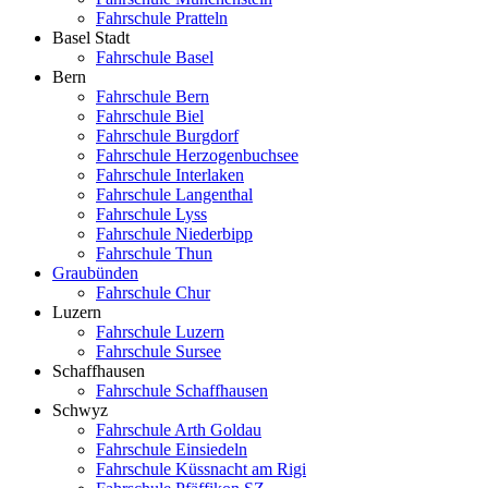
Fahrschule Pratteln
Basel Stadt
Fahrschule Basel
Bern
Fahrschule Bern
Fahrschule Biel
Fahrschule Burgdorf
Fahrschule Herzogenbuchsee
Fahrschule Interlaken
Fahrschule Langenthal
Fahrschule Lyss
Fahrschule Niederbipp
Fahrschule Thun
Graubünden
Fahrschule Chur
Luzern
Fahrschule Luzern
Fahrschule Sursee
Schaffhausen
Fahrschule Schaffhausen
Schwyz
Fahrschule Arth Goldau
Fahrschule Einsiedeln
Fahrschule Küssnacht am Rigi