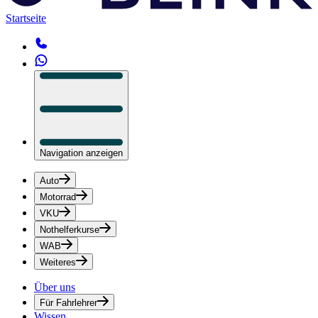
Startseite
Navigation anzeigen
Auto
Motorrad
VKU
Nothelferkurse
WAB
Weiteres
Über uns
Für Fahrlehrer
Wissen