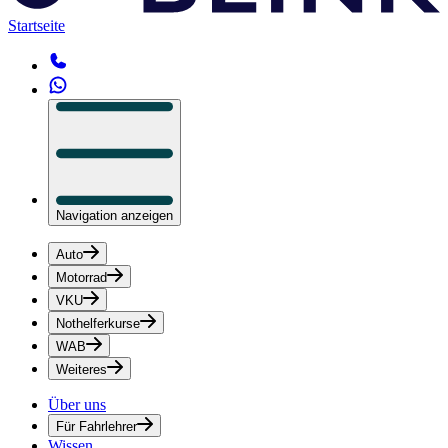
Startseite
Navigation anzeigen
Auto
Motorrad
VKU
Nothelferkurse
WAB
Weiteres
Über uns
Für Fahrlehrer
Wissen