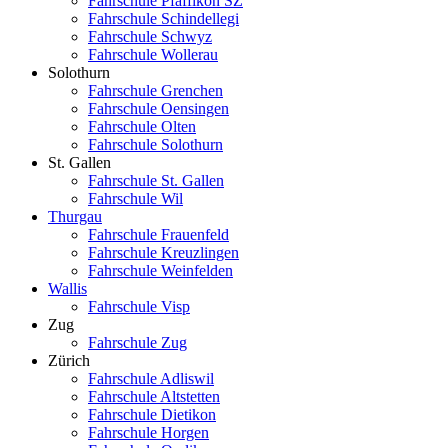
Fahrschule Pfäffikon SZ
Fahrschule Schindellegi
Fahrschule Schwyz
Fahrschule Wollerau
Solothurn
Fahrschule Grenchen
Fahrschule Oensingen
Fahrschule Olten
Fahrschule Solothurn
St. Gallen
Fahrschule St. Gallen
Fahrschule Wil
Thurgau
Fahrschule Frauenfeld
Fahrschule Kreuzlingen
Fahrschule Weinfelden
Wallis
Fahrschule Visp
Zug
Fahrschule Zug
Zürich
Fahrschule Adliswil
Fahrschule Altstetten
Fahrschule Dietikon
Fahrschule Horgen