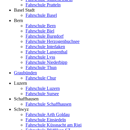
Fahrschule Pratteln
Basel Stadt
Fahrschule Basel
Bern
Fahrschule Bern
Fahrschule Biel
Fahrschule Burgdorf
Fahrschule Herzogenbuchsee
Fahrschule Interlaken
Fahrschule Langenthal
Fahrschule Lyss
Fahrschule Niederbipp
Fahrschule Thun
Graubünden
Fahrschule Chur
Luzern
Fahrschule Luzern
Fahrschule Sursee
Schaffhausen
Fahrschule Schaffhausen
Schwyz
Fahrschule Arth Goldau
Fahrschule Einsiedeln
Fahrschule Küssnacht am Rigi