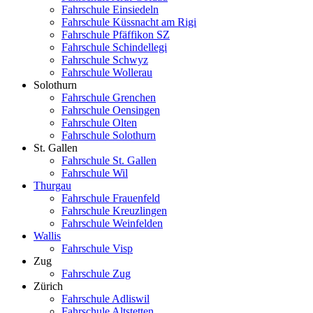
Fahrschule Einsiedeln
Fahrschule Küssnacht am Rigi
Fahrschule Pfäffikon SZ
Fahrschule Schindellegi
Fahrschule Schwyz
Fahrschule Wollerau
Solothurn
Fahrschule Grenchen
Fahrschule Oensingen
Fahrschule Olten
Fahrschule Solothurn
St. Gallen
Fahrschule St. Gallen
Fahrschule Wil
Thurgau
Fahrschule Frauenfeld
Fahrschule Kreuzlingen
Fahrschule Weinfelden
Wallis
Fahrschule Visp
Zug
Fahrschule Zug
Zürich
Fahrschule Adliswil
Fahrschule Altstetten