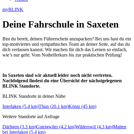
myBLINK
Deine
Fahrschule in Saxeten
Bist du bereit, deinen Führerschein anzupacken? Bei uns hast du ein
top-motiviertes und sympathisches Team an deiner Seite, auf das du
dich verlassen kannst. Wir machen für dich das Lernen so einfach,
wie’s nur geht: Vom Nothelferkurs bis zur praktischen Prüfung!
In Saxeten sind wir aktuell leider noch nicht vertreten.
Nachfolgend findest du eine Übersicht der nächstgelegenen
BLINK Standorte.
BLINK Standorte in deiner Nähe
Interlaken (5.4 km)
Thun (20.1 km)
Köniz (45 km)
Weitere Standorte auf Anfrage
Därligen (3.3 km)
Gsteigwiler (4.2 km)
Wilderswil (4.3 km)
Matten
bei Interlaken (5.4 km)