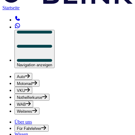
Startseite
Navigation anzeigen
Auto
Motorrad
VKU
Nothelferkurse
WAB
Weiteres
Über uns
Für Fahrlehrer
Wissen