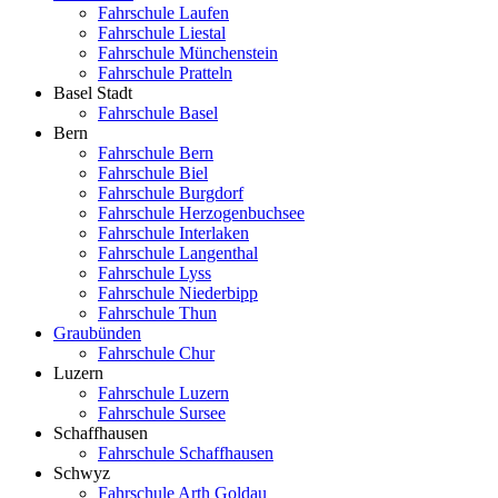
Fahrschule Laufen
Fahrschule Liestal
Fahrschule Münchenstein
Fahrschule Pratteln
Basel Stadt
Fahrschule Basel
Bern
Fahrschule Bern
Fahrschule Biel
Fahrschule Burgdorf
Fahrschule Herzogenbuchsee
Fahrschule Interlaken
Fahrschule Langenthal
Fahrschule Lyss
Fahrschule Niederbipp
Fahrschule Thun
Graubünden
Fahrschule Chur
Luzern
Fahrschule Luzern
Fahrschule Sursee
Schaffhausen
Fahrschule Schaffhausen
Schwyz
Fahrschule Arth Goldau