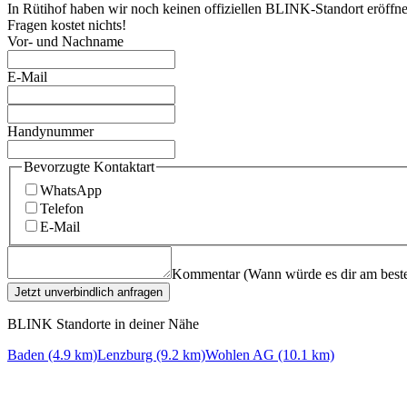
In Rütihof haben wir noch keinen offiziellen BLINK-Standort eröffn
Fragen kostet nichts!
Vor- und Nachname
E-Mail
Handynummer
Bevorzugte Kontaktart
WhatsApp
Telefon
E-Mail
Kommentar (Wann würde es dir am beste
Jetzt unverbindlich anfragen
BLINK Standorte in deiner Nähe
Baden (4.9 km)
Lenzburg (9.2 km)
Wohlen AG (10.1 km)