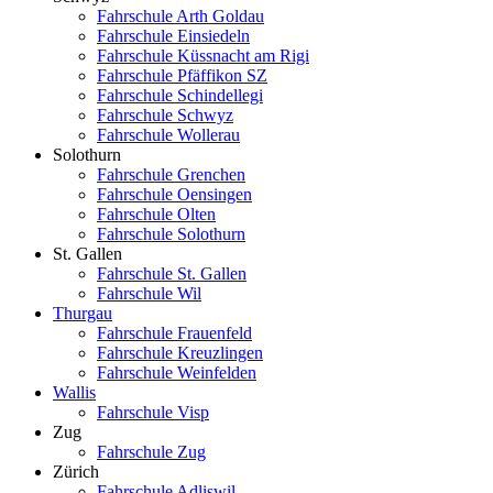
Fahrschule Arth Goldau
Fahrschule Einsiedeln
Fahrschule Küssnacht am Rigi
Fahrschule Pfäffikon SZ
Fahrschule Schindellegi
Fahrschule Schwyz
Fahrschule Wollerau
Solothurn
Fahrschule Grenchen
Fahrschule Oensingen
Fahrschule Olten
Fahrschule Solothurn
St. Gallen
Fahrschule St. Gallen
Fahrschule Wil
Thurgau
Fahrschule Frauenfeld
Fahrschule Kreuzlingen
Fahrschule Weinfelden
Wallis
Fahrschule Visp
Zug
Fahrschule Zug
Zürich
Fahrschule Adliswil