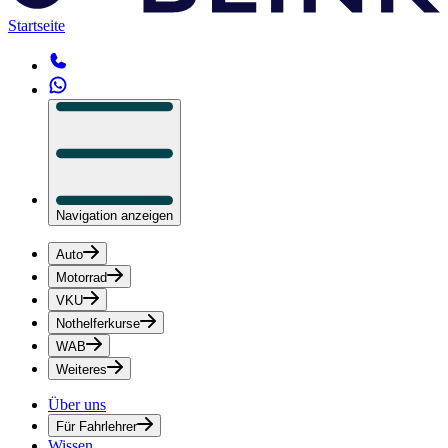
Startseite
Navigation anzeigen
Auto
Motorrad
VKU
Nothelferkurse
WAB
Weiteres
Über uns
Für Fahrlehrer
Wissen