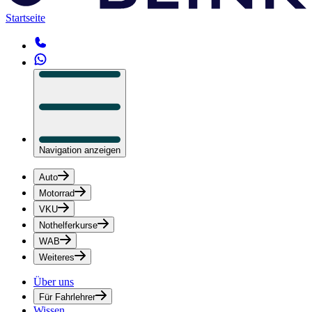
Startseite
Navigation anzeigen
Auto
Motorrad
VKU
Nothelferkurse
WAB
Weiteres
Über uns
Für Fahrlehrer
Wissen