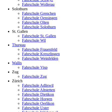
Fahrschule Wollerau
Solothurn
Fahrschule Grenchen
Fahrschule Oensingen
Fahrschule Olten
Fahrschule Solothurn
St. Gallen
Fahrschule St. Gallen
Fahrschule Wil
Thurgau
Fahrschule Frauenfeld
Fahrschule Kreuzlingen
Fahrschule Weinfelden
Wallis
Fahrschule Visp
Zug
Fahrschule Zug
Zürich
Fahrschule Adliswil
Fahrschule Altstetten
Fahrschule Dietikon
Fahrschule Horgen
Fahrschule Oerlikon
Fahrschule Uster