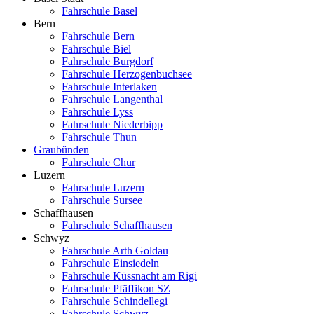
Fahrschule Basel
Bern
Fahrschule Bern
Fahrschule Biel
Fahrschule Burgdorf
Fahrschule Herzogenbuchsee
Fahrschule Interlaken
Fahrschule Langenthal
Fahrschule Lyss
Fahrschule Niederbipp
Fahrschule Thun
Graubünden
Fahrschule Chur
Luzern
Fahrschule Luzern
Fahrschule Sursee
Schaffhausen
Fahrschule Schaffhausen
Schwyz
Fahrschule Arth Goldau
Fahrschule Einsiedeln
Fahrschule Küssnacht am Rigi
Fahrschule Pfäffikon SZ
Fahrschule Schindellegi
Fahrschule Schwyz