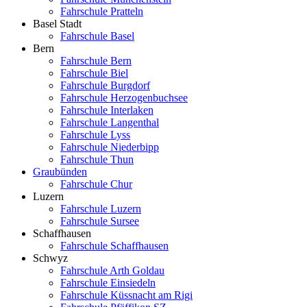
Fahrschule Pratteln
Basel Stadt
Fahrschule Basel
Bern
Fahrschule Bern
Fahrschule Biel
Fahrschule Burgdorf
Fahrschule Herzogenbuchsee
Fahrschule Interlaken
Fahrschule Langenthal
Fahrschule Lyss
Fahrschule Niederbipp
Fahrschule Thun
Graubünden
Fahrschule Chur
Luzern
Fahrschule Luzern
Fahrschule Sursee
Schaffhausen
Fahrschule Schaffhausen
Schwyz
Fahrschule Arth Goldau
Fahrschule Einsiedeln
Fahrschule Küssnacht am Rigi