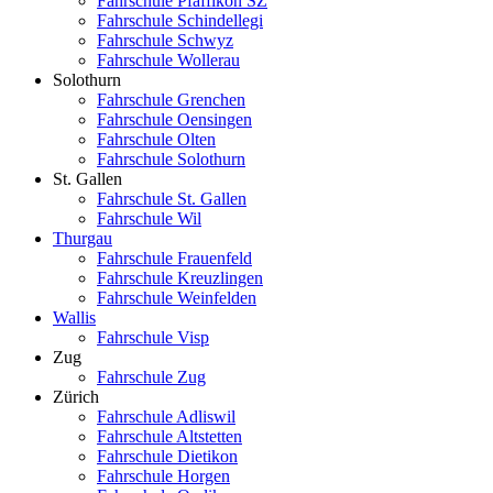
Fahrschule Pfäffikon SZ
Fahrschule Schindellegi
Fahrschule Schwyz
Fahrschule Wollerau
Solothurn
Fahrschule Grenchen
Fahrschule Oensingen
Fahrschule Olten
Fahrschule Solothurn
St. Gallen
Fahrschule St. Gallen
Fahrschule Wil
Thurgau
Fahrschule Frauenfeld
Fahrschule Kreuzlingen
Fahrschule Weinfelden
Wallis
Fahrschule Visp
Zug
Fahrschule Zug
Zürich
Fahrschule Adliswil
Fahrschule Altstetten
Fahrschule Dietikon
Fahrschule Horgen