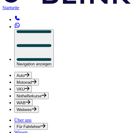
Startseite
Navigation anzeigen
Auto
Motorrad
VKU
Nothelferkurse
WAB
Weiteres
Über uns
Für Fahrlehrer
Wissen