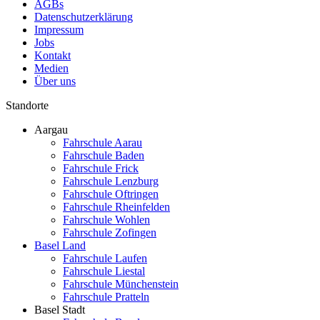
AGBs
Datenschutzerklärung
Impressum
Jobs
Kontakt
Medien
Über uns
Standorte
Aargau
Fahrschule Aarau
Fahrschule Baden
Fahrschule Frick
Fahrschule Lenzburg
Fahrschule Oftringen
Fahrschule Rheinfelden
Fahrschule Wohlen
Fahrschule Zofingen
Basel Land
Fahrschule Laufen
Fahrschule Liestal
Fahrschule Münchenstein
Fahrschule Pratteln
Basel Stadt