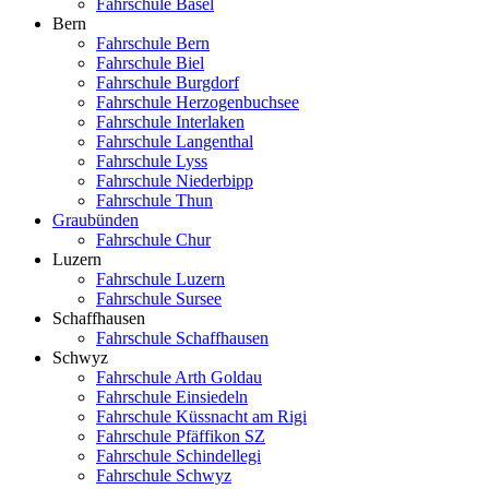
Fahrschule Basel
Bern
Fahrschule Bern
Fahrschule Biel
Fahrschule Burgdorf
Fahrschule Herzogenbuchsee
Fahrschule Interlaken
Fahrschule Langenthal
Fahrschule Lyss
Fahrschule Niederbipp
Fahrschule Thun
Graubünden
Fahrschule Chur
Luzern
Fahrschule Luzern
Fahrschule Sursee
Schaffhausen
Fahrschule Schaffhausen
Schwyz
Fahrschule Arth Goldau
Fahrschule Einsiedeln
Fahrschule Küssnacht am Rigi
Fahrschule Pfäffikon SZ
Fahrschule Schindellegi
Fahrschule Schwyz