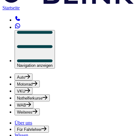
Startseite
Navigation anzeigen
Auto
Motorrad
VKU
Nothelferkurse
WAB
Weiteres
Über uns
Für Fahrlehrer
Wissen