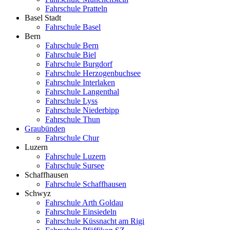
Fahrschule Pratteln
Basel Stadt
Fahrschule Basel
Bern
Fahrschule Bern
Fahrschule Biel
Fahrschule Burgdorf
Fahrschule Herzogenbuchsee
Fahrschule Interlaken
Fahrschule Langenthal
Fahrschule Lyss
Fahrschule Niederbipp
Fahrschule Thun
Graubünden
Fahrschule Chur
Luzern
Fahrschule Luzern
Fahrschule Sursee
Schaffhausen
Fahrschule Schaffhausen
Schwyz
Fahrschule Arth Goldau
Fahrschule Einsiedeln
Fahrschule Küssnacht am Rigi