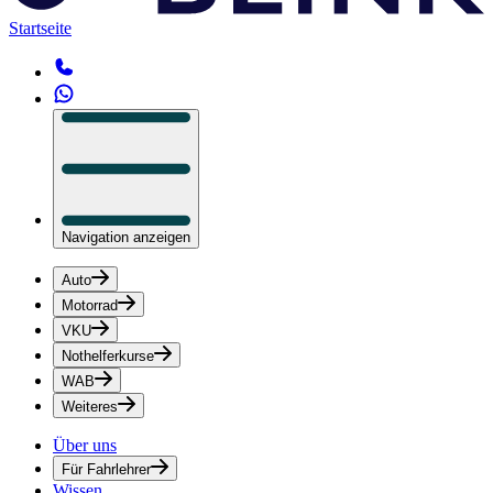
Startseite
Navigation anzeigen
Auto
Motorrad
VKU
Nothelferkurse
WAB
Weiteres
Über uns
Für Fahrlehrer
Wissen