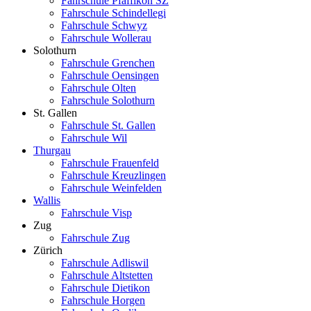
Fahrschule Pfäffikon SZ
Fahrschule Schindellegi
Fahrschule Schwyz
Fahrschule Wollerau
Solothurn
Fahrschule Grenchen
Fahrschule Oensingen
Fahrschule Olten
Fahrschule Solothurn
St. Gallen
Fahrschule St. Gallen
Fahrschule Wil
Thurgau
Fahrschule Frauenfeld
Fahrschule Kreuzlingen
Fahrschule Weinfelden
Wallis
Fahrschule Visp
Zug
Fahrschule Zug
Zürich
Fahrschule Adliswil
Fahrschule Altstetten
Fahrschule Dietikon
Fahrschule Horgen