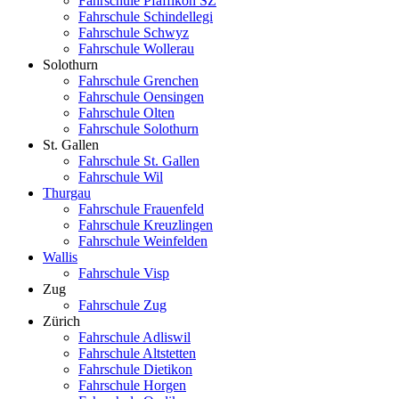
Fahrschule Pfäffikon SZ
Fahrschule Schindellegi
Fahrschule Schwyz
Fahrschule Wollerau
Solothurn
Fahrschule Grenchen
Fahrschule Oensingen
Fahrschule Olten
Fahrschule Solothurn
St. Gallen
Fahrschule St. Gallen
Fahrschule Wil
Thurgau
Fahrschule Frauenfeld
Fahrschule Kreuzlingen
Fahrschule Weinfelden
Wallis
Fahrschule Visp
Zug
Fahrschule Zug
Zürich
Fahrschule Adliswil
Fahrschule Altstetten
Fahrschule Dietikon
Fahrschule Horgen