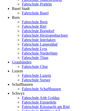
Fahrschule Pratteln
Basel Stadt
Fahrschule Basel
Bern
Fahrschule Bern
Fahrschule Biel
Fahrschule Burgdorf
Fahrschule Herzogenbuchsee
Fahrschule Interlaken
Fahrschule Langenthal
Fahrschule Lyss
Fahrschule Niederbipp
Fahrschule Thun
Graubünden
Fahrschule Chur
Luzern
Fahrschule Luzern
Fahrschule Sursee
Schaffhausen
Fahrschule Schaffhausen
Schwyz
Fahrschule Arth Goldau
Fahrschule Einsiedeln
Fahrschule Küssnacht am Rigi