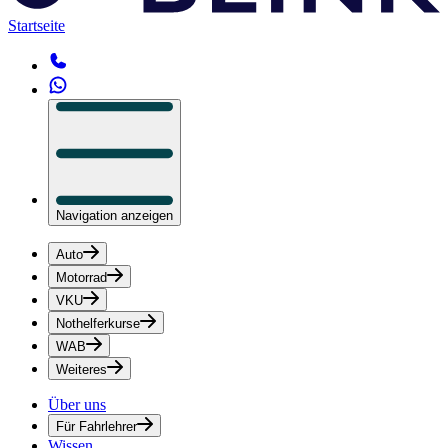
Startseite
Navigation anzeigen
Auto
Motorrad
VKU
Nothelferkurse
WAB
Weiteres
Über uns
Für Fahrlehrer
Wissen