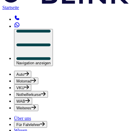
Startseite
Navigation anzeigen
Auto
Motorrad
VKU
Nothelferkurse
WAB
Weiteres
Über uns
Für Fahrlehrer
Wissen