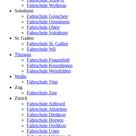
Fahrschule Wollerau
Solothurn
Fahrschule Grenchen
Fahrschule Oensingen
Fahrschule Olten
Fahrschule Solothurn
St. Gallen
Fahrschule St. Gallen
Fahrschule Wil
Thurgau
Fahrschule Frauenfeld
Fahrschule Kreuzlingen
Fahrschule Weinfelden
Wallis
Fahrschule Visp
Zug
Fahrschule Zug
Zürich
Fahrschule Adliswil
Fahrschule Altstetten
Fahrschule Dietikon
Fahrschule Horgen
Fahrschule Oerlikon
Fahrschule Uster