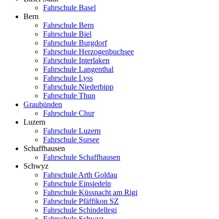
Fahrschule Basel
Bern
Fahrschule Bern
Fahrschule Biel
Fahrschule Burgdorf
Fahrschule Herzogenbuchsee
Fahrschule Interlaken
Fahrschule Langenthal
Fahrschule Lyss
Fahrschule Niederbipp
Fahrschule Thun
Graubünden
Fahrschule Chur
Luzern
Fahrschule Luzern
Fahrschule Sursee
Schaffhausen
Fahrschule Schaffhausen
Schwyz
Fahrschule Arth Goldau
Fahrschule Einsiedeln
Fahrschule Küssnacht am Rigi
Fahrschule Pfäffikon SZ
Fahrschule Schindellegi
Fahrschule Schwyz