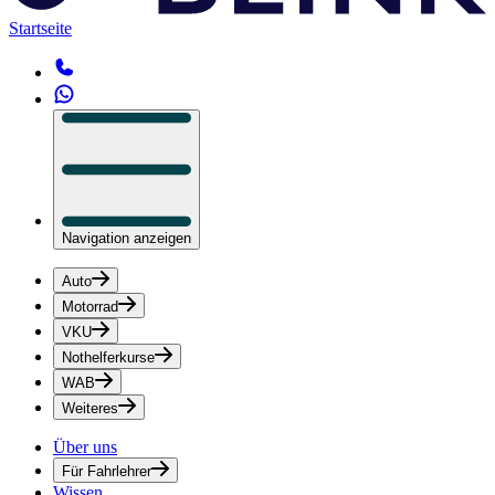
Startseite
Navigation anzeigen
Auto
Motorrad
VKU
Nothelferkurse
WAB
Weiteres
Über uns
Für Fahrlehrer
Wissen