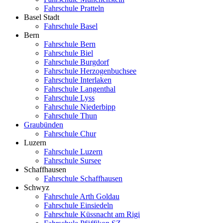
Fahrschule Pratteln
Basel Stadt
Fahrschule Basel
Bern
Fahrschule Bern
Fahrschule Biel
Fahrschule Burgdorf
Fahrschule Herzogenbuchsee
Fahrschule Interlaken
Fahrschule Langenthal
Fahrschule Lyss
Fahrschule Niederbipp
Fahrschule Thun
Graubünden
Fahrschule Chur
Luzern
Fahrschule Luzern
Fahrschule Sursee
Schaffhausen
Fahrschule Schaffhausen
Schwyz
Fahrschule Arth Goldau
Fahrschule Einsiedeln
Fahrschule Küssnacht am Rigi