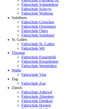
Fahrschule Pfäffikon SZ
Fahrschule Schindellegi
Fahrschule Schwyz
Fahrschule Wollerau
Solothurn
Fahrschule Grenchen
Fahrschule Oensingen
Fahrschule Olten
Fahrschule Solothurn
St. Gallen
Fahrschule St. Gallen
Fahrschule Wil
Thurgau
Fahrschule Frauenfeld
Fahrschule Kreuzlingen
Fahrschule Weinfelden
Wallis
Fahrschule Visp
Zug
Fahrschule Zug
Zürich
Fahrschule Adliswil
Fahrschule Altstetten
Fahrschule Dietikon
Fahrschule Horgen