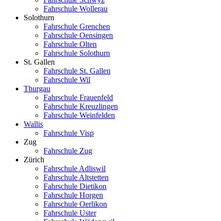
Fahrschule Wollerau
Solothurn
Fahrschule Grenchen
Fahrschule Oensingen
Fahrschule Olten
Fahrschule Solothurn
St. Gallen
Fahrschule St. Gallen
Fahrschule Wil
Thurgau
Fahrschule Frauenfeld
Fahrschule Kreuzlingen
Fahrschule Weinfelden
Wallis
Fahrschule Visp
Zug
Fahrschule Zug
Zürich
Fahrschule Adliswil
Fahrschule Altstetten
Fahrschule Dietikon
Fahrschule Horgen
Fahrschule Oerlikon
Fahrschule Uster