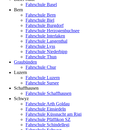
Fahrschule Basel
Bern
Fahrschule Bern
Fahrschule Biel
Fahrschule Burgdorf
Fahrschule Herzogenbuchsee
Fahrschule Interlaken
Fahrschule Langenthal
Fahrschule Lyss
Fahrschule Niederbipp
Fahrschule Thun
Graubünden
Fahrschule Chur
Luzern
Fahrschule Luzern
Fahrschule Sursee
Schaffhausen
Fahrschule Schaffhausen
Schwyz
Fahrschule Arth Goldau
Fahrschule Einsiedeln
Fahrschule Küssnacht am Rigi
Fahrschule Pfäffikon SZ
Fahrschule Schindellegi
Fahrschule Schwyz