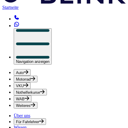
Startseite
Navigation anzeigen
Auto
Motorrad
VKU
Nothelferkurse
WAB
Weiteres
Über uns
Für Fahrlehrer
Wissen