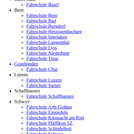
Fahrschule Basel
Bern
Fahrschule Bern
Fahrschule Biel
Fahrschule Burgdorf
Fahrschule Herzogenbuchsee
Fahrschule Interlaken
Fahrschule Langenthal
Fahrschule Lyss
Fahrschule Niederbipp
Fahrschule Thun
Graubünden
Fahrschule Chur
Luzern
Fahrschule Luzern
Fahrschule Sursee
Schaffhausen
Fahrschule Schaffhausen
Schwyz
Fahrschule Arth Goldau
Fahrschule Einsiedeln
Fahrschule Küssnacht am Rigi
Fahrschule Pfäffikon SZ
Fahrschule Schindellegi
Fahrschule Schwyz