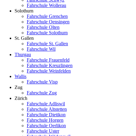
Fahrschule Wollerau
Solothurn
Fahrschule Grenchen
Fahrschule Oensingen
Fahrschule Olten
Fahrschule Solothurn
St. Gallen
Fahrschule St. Gallen
Fahrschule Wil
Thurgau
Fahrschule Frauenfeld
Fahrschule Kreuzlingen
Fahrschule Weinfelden
Wallis
Fahrschule Visp
Zug
Fahrschule Zug
Zürich
Fahrschule Adliswil
Fahrschule Altstetten
Fahrschule Dietikon
Fahrschule Horgen
Fahrschule Oerlikon
Fahrschule Uster