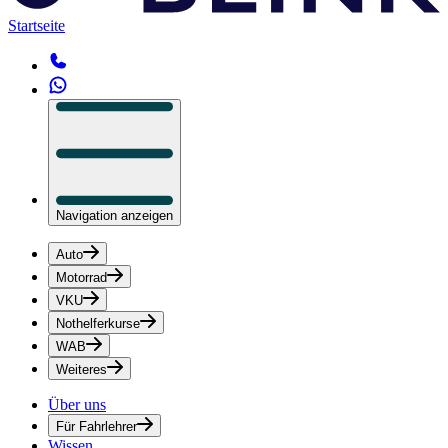
Startseite
Navigation anzeigen
Auto
Motorrad
VKU
Nothelferkurse
WAB
Weiteres
Über uns
Für Fahrlehrer
Wissen