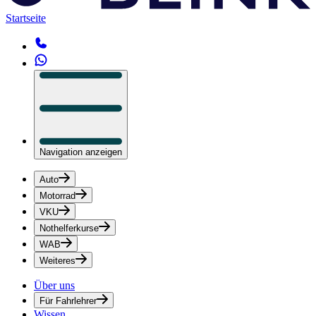
Startseite
Navigation anzeigen
Auto
Motorrad
VKU
Nothelferkurse
WAB
Weiteres
Über uns
Für Fahrlehrer
Wissen