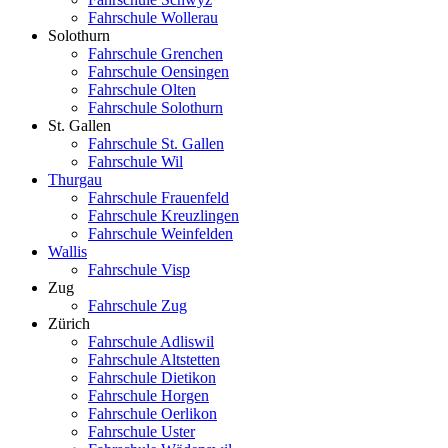
Fahrschule Wollerau
Solothurn
Fahrschule Grenchen
Fahrschule Oensingen
Fahrschule Olten
Fahrschule Solothurn
St. Gallen
Fahrschule St. Gallen
Fahrschule Wil
Thurgau
Fahrschule Frauenfeld
Fahrschule Kreuzlingen
Fahrschule Weinfelden
Wallis
Fahrschule Visp
Zug
Fahrschule Zug
Zürich
Fahrschule Adliswil
Fahrschule Altstetten
Fahrschule Dietikon
Fahrschule Horgen
Fahrschule Oerlikon
Fahrschule Uster