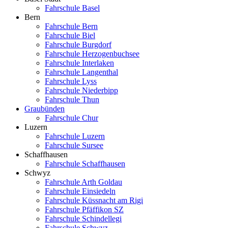
Fahrschule Basel
Bern
Fahrschule Bern
Fahrschule Biel
Fahrschule Burgdorf
Fahrschule Herzogenbuchsee
Fahrschule Interlaken
Fahrschule Langenthal
Fahrschule Lyss
Fahrschule Niederbipp
Fahrschule Thun
Graubünden
Fahrschule Chur
Luzern
Fahrschule Luzern
Fahrschule Sursee
Schaffhausen
Fahrschule Schaffhausen
Schwyz
Fahrschule Arth Goldau
Fahrschule Einsiedeln
Fahrschule Küssnacht am Rigi
Fahrschule Pfäffikon SZ
Fahrschule Schindellegi
Fahrschule Schwyz