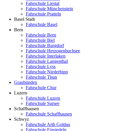
Fahrschule Liestal
Fahrschule Münchenstein
Fahrschule Pratteln
Basel Stadt
Fahrschule Basel
Bern
Fahrschule Bern
Fahrschule Biel
Fahrschule Burgdorf
Fahrschule Herzogenbuchsee
Fahrschule Interlaken
Fahrschule Langenthal
Fahrschule Lyss
Fahrschule Niederbipp
Fahrschule Thun
Graubünden
Fahrschule Chur
Luzern
Fahrschule Luzern
Fahrschule Sursee
Schaffhausen
Fahrschule Schaffhausen
Schwyz
Fahrschule Arth Goldau
Fahrschule Einsiedeln