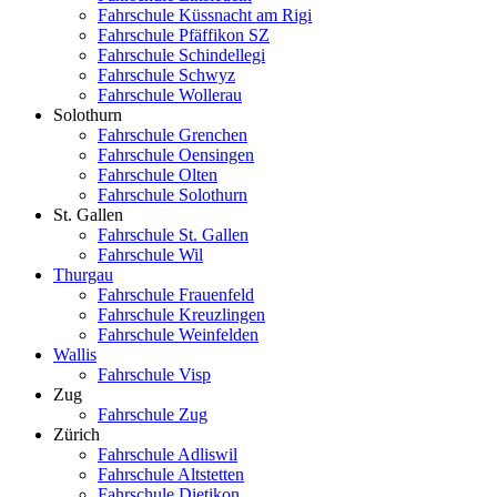
Fahrschule Küssnacht am Rigi
Fahrschule Pfäffikon SZ
Fahrschule Schindellegi
Fahrschule Schwyz
Fahrschule Wollerau
Solothurn
Fahrschule Grenchen
Fahrschule Oensingen
Fahrschule Olten
Fahrschule Solothurn
St. Gallen
Fahrschule St. Gallen
Fahrschule Wil
Thurgau
Fahrschule Frauenfeld
Fahrschule Kreuzlingen
Fahrschule Weinfelden
Wallis
Fahrschule Visp
Zug
Fahrschule Zug
Zürich
Fahrschule Adliswil
Fahrschule Altstetten
Fahrschule Dietikon