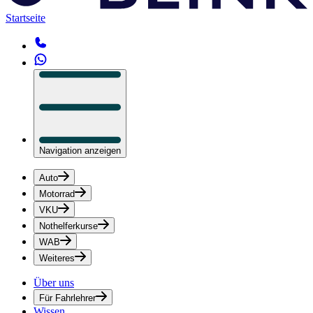
Startseite
Navigation anzeigen
Auto
Motorrad
VKU
Nothelferkurse
WAB
Weiteres
Über uns
Für Fahrlehrer
Wissen