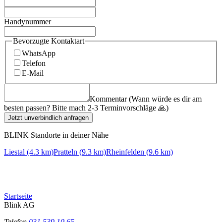
Handynummer
Bevorzugte Kontaktart
WhatsApp
Telefon
E-Mail
Kommentar (Wann würde es dir am
besten passen? Bitte mach 2-3 Terminvorschläge 🙏)
Jetzt unverbindlich anfragen
BLINK Standorte in deiner Nähe
Liestal (4.3 km)
Pratteln (9.3 km)
Rheinfelden (9.6 km)
Startseite
Blink AG
Telefon
031 539 10 65