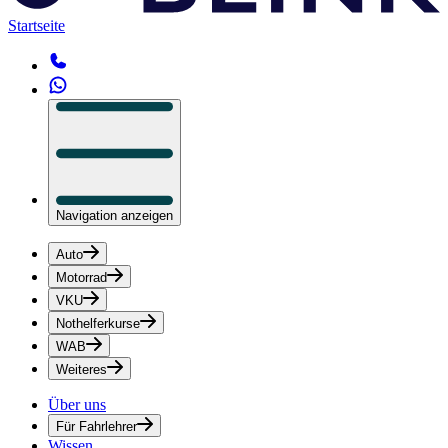
Startseite
Navigation anzeigen
Auto
Motorrad
VKU
Nothelferkurse
WAB
Weiteres
Über uns
Für Fahrlehrer
Wissen