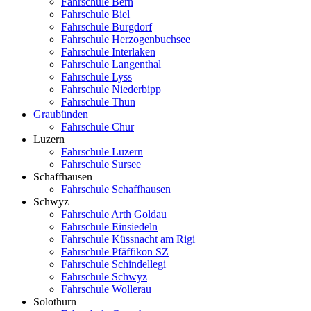
Fahrschule Bern
Fahrschule Biel
Fahrschule Burgdorf
Fahrschule Herzogenbuchsee
Fahrschule Interlaken
Fahrschule Langenthal
Fahrschule Lyss
Fahrschule Niederbipp
Fahrschule Thun
Graubünden
Fahrschule Chur
Luzern
Fahrschule Luzern
Fahrschule Sursee
Schaffhausen
Fahrschule Schaffhausen
Schwyz
Fahrschule Arth Goldau
Fahrschule Einsiedeln
Fahrschule Küssnacht am Rigi
Fahrschule Pfäffikon SZ
Fahrschule Schindellegi
Fahrschule Schwyz
Fahrschule Wollerau
Solothurn