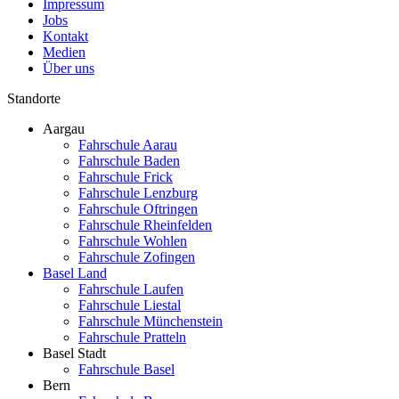
Impressum
Jobs
Kontakt
Medien
Über uns
Standorte
Aargau
Fahrschule Aarau
Fahrschule Baden
Fahrschule Frick
Fahrschule Lenzburg
Fahrschule Oftringen
Fahrschule Rheinfelden
Fahrschule Wohlen
Fahrschule Zofingen
Basel Land
Fahrschule Laufen
Fahrschule Liestal
Fahrschule Münchenstein
Fahrschule Pratteln
Basel Stadt
Fahrschule Basel
Bern