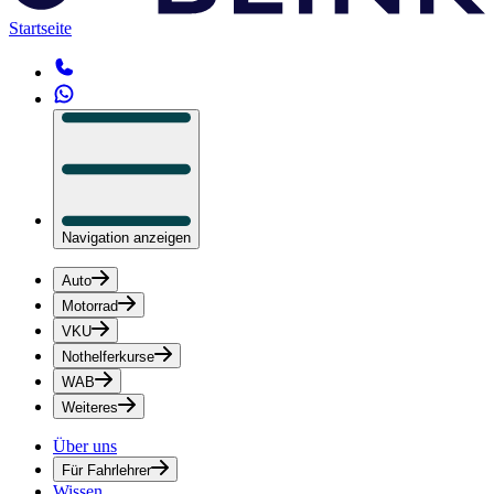
Startseite
Navigation anzeigen
Auto
Motorrad
VKU
Nothelferkurse
WAB
Weiteres
Über uns
Für Fahrlehrer
Wissen