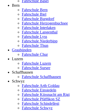
Fahrschule Basel
Bern
Fahrschule Bern
Fahrschule Biel
Fahrschule Burgdorf
Fahrschule Herzogenbuchsee
Fahrschule Interlaken
Fahrschule Langenthal
Fahrschule Lyss
Fahrschule Niederbipp
Fahrschule Thun
Graubünden
Fahrschule Chur
Luzern
Fahrschule Luzern
Fahrschule Sursee
Schaffhausen
Fahrschule Schaffhausen
Schwyz
Fahrschule Arth Goldau
Fahrschule Einsiedeln
Fahrschule Küssnacht am Rigi
Fahrschule Pfäffikon SZ
Fahrschule Schindellegi
Fahrschule Schwyz