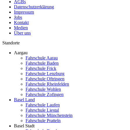
AGBs
Datenschutzerklärung
Impressum
Jobs
Kontakt
Medien
Über uns
Standorte
Aargau
Fahrschule Aarau
Fahrschule Baden
Fahrschule Frick
Fahrschule Lenzburg
Fahrschule Oftringen
Fahrschule Rheinfelden
Fahrschule Wohlen
Fahrschule Zofingen
Basel Land
Fahrschule Laufen
Fahrschule Liestal
Fahrschule Münchenstein
Fahrschule Pratteln
Basel Stadt