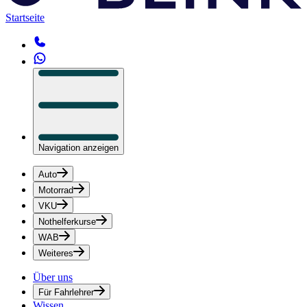
Startseite
Navigation anzeigen
Auto
Motorrad
VKU
Nothelferkurse
WAB
Weiteres
Über uns
Für Fahrlehrer
Wissen