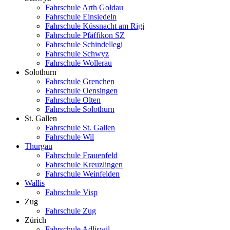
Fahrschule Arth Goldau
Fahrschule Einsiedeln
Fahrschule Küssnacht am Rigi
Fahrschule Pfäffikon SZ
Fahrschule Schindellegi
Fahrschule Schwyz
Fahrschule Wollerau
Solothurn
Fahrschule Grenchen
Fahrschule Oensingen
Fahrschule Olten
Fahrschule Solothurn
St. Gallen
Fahrschule St. Gallen
Fahrschule Wil
Thurgau
Fahrschule Frauenfeld
Fahrschule Kreuzlingen
Fahrschule Weinfelden
Wallis
Fahrschule Visp
Zug
Fahrschule Zug
Zürich
Fahrschule Adliswil