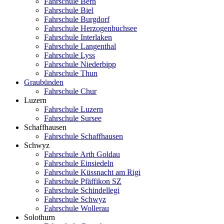
Fahrschule Bern
Fahrschule Biel
Fahrschule Burgdorf
Fahrschule Herzogenbuchsee
Fahrschule Interlaken
Fahrschule Langenthal
Fahrschule Lyss
Fahrschule Niederbipp
Fahrschule Thun
Graubünden
Fahrschule Chur
Luzern
Fahrschule Luzern
Fahrschule Sursee
Schaffhausen
Fahrschule Schaffhausen
Schwyz
Fahrschule Arth Goldau
Fahrschule Einsiedeln
Fahrschule Küssnacht am Rigi
Fahrschule Pfäffikon SZ
Fahrschule Schindellegi
Fahrschule Schwyz
Fahrschule Wollerau
Solothurn