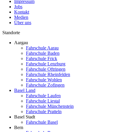
Impressum
Jobs
Kontakt
Medien
Über uns
Standorte
Aargau
Fahrschule Aarau
Fahrschule Baden
Fahrschule Frick
Fahrschule Lenzburg
Fahrschule Oftringen
Fahrschule Rheinfelden
Fahrschule Wohlen
Fahrschule Zofingen
Basel Land
Fahrschule Laufen
Fahrschule Liestal
Fahrschule Münchenstein
Fahrschule Pratteln
Basel Stadt
Fahrschule Basel
Bern