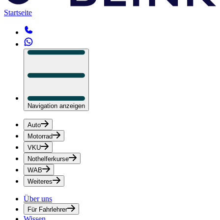
Startseite
Navigation anzeigen
Auto
Motorrad
VKU
Nothelferkurse
WAB
Weiteres
Über uns
Für Fahrlehrer
Wissen