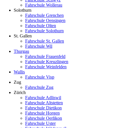
Fahrschule Wollerau
Solothurn
Fahrschule Grenchen
Fahrschule Oensingen
Fahrschule Olten
Fahrschule Solothurn
St. Gallen
Fahrschule St. Gallen
Fahrschule Wil
Thurgau
Fahrschule Frauenfeld
Fahrschule Kreuzlingen
Fahrschule Weinfelden
Wallis
Fahrschule Visp
Zug
Fahrschule Zug
Zürich
Fahrschule Adliswil
Fahrschule Altstetten
Fahrschule Dietikon
Fahrschule Horgen
Fahrschule Oerlikon
Fahrschule Uster