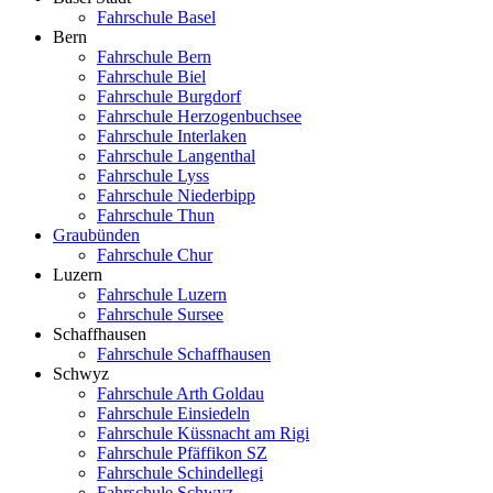
Fahrschule Basel
Bern
Fahrschule Bern
Fahrschule Biel
Fahrschule Burgdorf
Fahrschule Herzogenbuchsee
Fahrschule Interlaken
Fahrschule Langenthal
Fahrschule Lyss
Fahrschule Niederbipp
Fahrschule Thun
Graubünden
Fahrschule Chur
Luzern
Fahrschule Luzern
Fahrschule Sursee
Schaffhausen
Fahrschule Schaffhausen
Schwyz
Fahrschule Arth Goldau
Fahrschule Einsiedeln
Fahrschule Küssnacht am Rigi
Fahrschule Pfäffikon SZ
Fahrschule Schindellegi
Fahrschule Schwyz