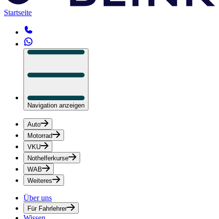
Startseite
Navigation anzeigen
Auto
Motorrad
VKU
Nothelferkurse
WAB
Weiteres
Über uns
Für Fahrlehrer
Wissen