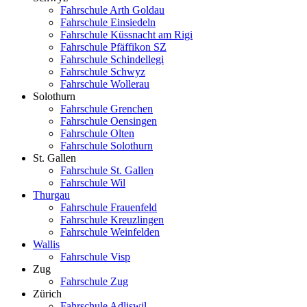
Fahrschule Arth Goldau
Fahrschule Einsiedeln
Fahrschule Küssnacht am Rigi
Fahrschule Pfäffikon SZ
Fahrschule Schindellegi
Fahrschule Schwyz
Fahrschule Wollerau
Solothurn
Fahrschule Grenchen
Fahrschule Oensingen
Fahrschule Olten
Fahrschule Solothurn
St. Gallen
Fahrschule St. Gallen
Fahrschule Wil
Thurgau
Fahrschule Frauenfeld
Fahrschule Kreuzlingen
Fahrschule Weinfelden
Wallis
Fahrschule Visp
Zug
Fahrschule Zug
Zürich
Fahrschule Adliswil