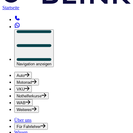
Startseite
Navigation anzeigen
Auto
Motorrad
VKU
Nothelferkurse
WAB
Weiteres
Über uns
Für Fahrlehrer
Wissen