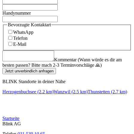
Handynummer
Bevorzugte Kontaktart
WhatsApp
Telefon
E-Mail
Kommentar (Wann würde es dir am
besten passen? Bitte mach 2-3 Terminvorschläge 🙏)
Jetzt unverbindlich anfragen
BLINK Standorte in deiner Nähe
Herzogenbuchsee (2.2 km)
Wanzwil (2.5 km)
Thunstetten (2.7 km)
Startseite
Blink AG
Telefon
031 539 10 65