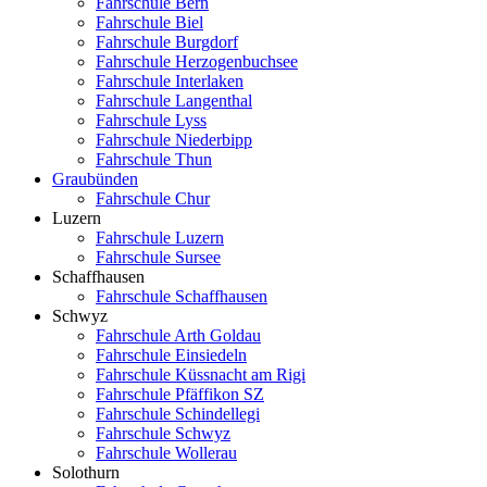
Fahrschule Bern
Fahrschule Biel
Fahrschule Burgdorf
Fahrschule Herzogenbuchsee
Fahrschule Interlaken
Fahrschule Langenthal
Fahrschule Lyss
Fahrschule Niederbipp
Fahrschule Thun
Graubünden
Fahrschule Chur
Luzern
Fahrschule Luzern
Fahrschule Sursee
Schaffhausen
Fahrschule Schaffhausen
Schwyz
Fahrschule Arth Goldau
Fahrschule Einsiedeln
Fahrschule Küssnacht am Rigi
Fahrschule Pfäffikon SZ
Fahrschule Schindellegi
Fahrschule Schwyz
Fahrschule Wollerau
Solothurn