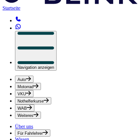
Startseite
Navigation anzeigen
Auto
Motorrad
VKU
Nothelferkurse
WAB
Weiteres
Über uns
Für Fahrlehrer
Wissen