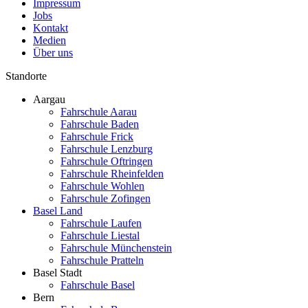
Impressum
Jobs
Kontakt
Medien
Über uns
Standorte
Aargau
Fahrschule Aarau
Fahrschule Baden
Fahrschule Frick
Fahrschule Lenzburg
Fahrschule Oftringen
Fahrschule Rheinfelden
Fahrschule Wohlen
Fahrschule Zofingen
Basel Land
Fahrschule Laufen
Fahrschule Liestal
Fahrschule Münchenstein
Fahrschule Pratteln
Basel Stadt
Fahrschule Basel
Bern