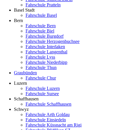
Fahrschule Pratteln
Basel Stadt
Fahrschule Basel
Bern
Fahrschule Bern
Fahrschule Biel
Fahrschule Burgdorf
Fahrschule Herzogenbuchsee
Fahrschule Interlaken
Fahrschule Langenthal
Fahrschule Lyss
Fahrschule Niederbipp
Fahrschule Thun
Graubünden
Fahrschule Chur
Luzern
Fahrschule Luzern
Fahrschule Sursee
Schaffhausen
Fahrschule Schaffhausen
Schwyz
Fahrschule Arth Goldau
Fahrschule Einsiedeln
Fahrschule Küssnacht am Rigi