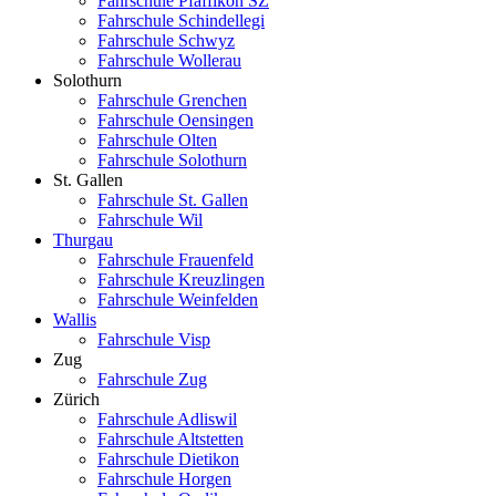
Fahrschule Pfäffikon SZ
Fahrschule Schindellegi
Fahrschule Schwyz
Fahrschule Wollerau
Solothurn
Fahrschule Grenchen
Fahrschule Oensingen
Fahrschule Olten
Fahrschule Solothurn
St. Gallen
Fahrschule St. Gallen
Fahrschule Wil
Thurgau
Fahrschule Frauenfeld
Fahrschule Kreuzlingen
Fahrschule Weinfelden
Wallis
Fahrschule Visp
Zug
Fahrschule Zug
Zürich
Fahrschule Adliswil
Fahrschule Altstetten
Fahrschule Dietikon
Fahrschule Horgen