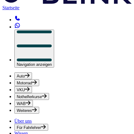
Startseite
Navigation anzeigen
Auto
Motorrad
VKU
Nothelferkurse
WAB
Weiteres
Über uns
Für Fahrlehrer
Wissen