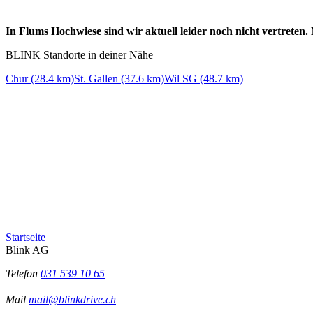
In Flums Hochwiese sind wir aktuell leider noch nicht vertreten
BLINK Standorte in deiner Nähe
Chur (28.4 km)
St. Gallen (37.6 km)
Wil SG (48.7 km)
Startseite
Blink AG
Telefon
031 539 10 65
Mail
mail@blinkdrive.ch