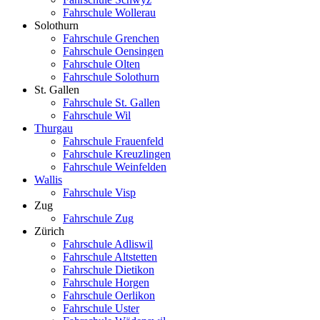
Fahrschule Wollerau
Solothurn
Fahrschule Grenchen
Fahrschule Oensingen
Fahrschule Olten
Fahrschule Solothurn
St. Gallen
Fahrschule St. Gallen
Fahrschule Wil
Thurgau
Fahrschule Frauenfeld
Fahrschule Kreuzlingen
Fahrschule Weinfelden
Wallis
Fahrschule Visp
Zug
Fahrschule Zug
Zürich
Fahrschule Adliswil
Fahrschule Altstetten
Fahrschule Dietikon
Fahrschule Horgen
Fahrschule Oerlikon
Fahrschule Uster