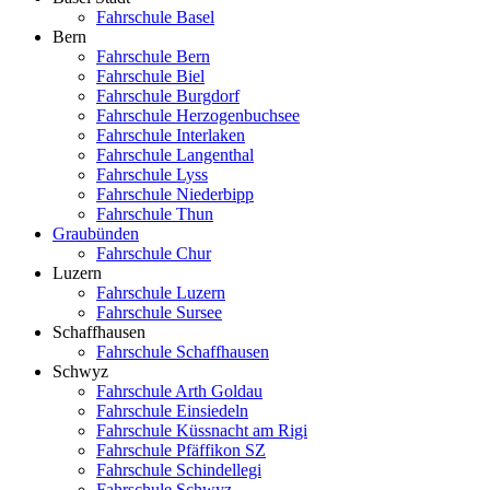
Fahrschule Basel
Bern
Fahrschule Bern
Fahrschule Biel
Fahrschule Burgdorf
Fahrschule Herzogenbuchsee
Fahrschule Interlaken
Fahrschule Langenthal
Fahrschule Lyss
Fahrschule Niederbipp
Fahrschule Thun
Graubünden
Fahrschule Chur
Luzern
Fahrschule Luzern
Fahrschule Sursee
Schaffhausen
Fahrschule Schaffhausen
Schwyz
Fahrschule Arth Goldau
Fahrschule Einsiedeln
Fahrschule Küssnacht am Rigi
Fahrschule Pfäffikon SZ
Fahrschule Schindellegi
Fahrschule Schwyz