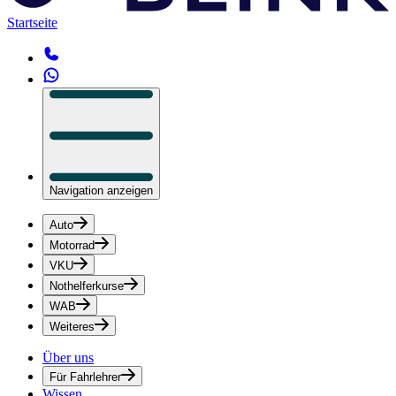
Startseite
Navigation anzeigen
Auto
Motorrad
VKU
Nothelferkurse
WAB
Weiteres
Über uns
Für Fahrlehrer
Wissen