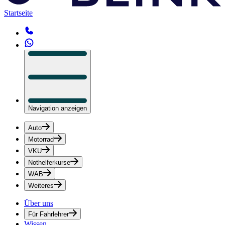
Startseite
Navigation anzeigen
Auto
Motorrad
VKU
Nothelferkurse
WAB
Weiteres
Über uns
Für Fahrlehrer
Wissen