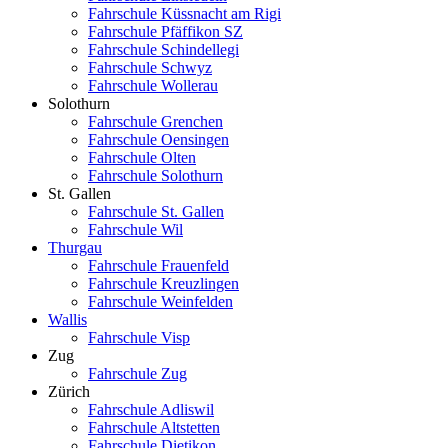
Fahrschule Küssnacht am Rigi
Fahrschule Pfäffikon SZ
Fahrschule Schindellegi
Fahrschule Schwyz
Fahrschule Wollerau
Solothurn
Fahrschule Grenchen
Fahrschule Oensingen
Fahrschule Olten
Fahrschule Solothurn
St. Gallen
Fahrschule St. Gallen
Fahrschule Wil
Thurgau
Fahrschule Frauenfeld
Fahrschule Kreuzlingen
Fahrschule Weinfelden
Wallis
Fahrschule Visp
Zug
Fahrschule Zug
Zürich
Fahrschule Adliswil
Fahrschule Altstetten
Fahrschule Dietikon