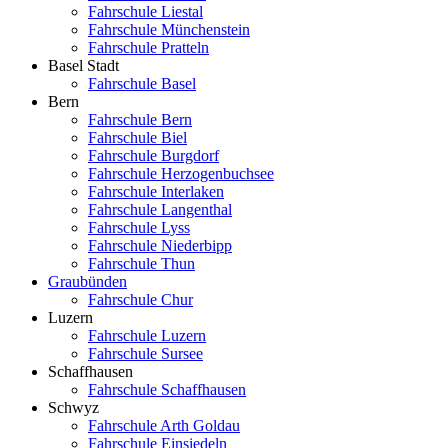
Fahrschule Liestal
Fahrschule Münchenstein
Fahrschule Pratteln
Basel Stadt
Fahrschule Basel
Bern
Fahrschule Bern
Fahrschule Biel
Fahrschule Burgdorf
Fahrschule Herzogenbuchsee
Fahrschule Interlaken
Fahrschule Langenthal
Fahrschule Lyss
Fahrschule Niederbipp
Fahrschule Thun
Graubünden
Fahrschule Chur
Luzern
Fahrschule Luzern
Fahrschule Sursee
Schaffhausen
Fahrschule Schaffhausen
Schwyz
Fahrschule Arth Goldau
Fahrschule Einsiedeln