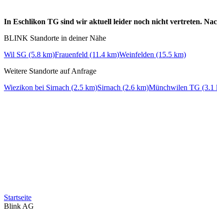
In Eschlikon TG sind wir aktuell leider noch nicht vertreten. N
BLINK Standorte in deiner Nähe
Wil SG (5.8 km)
Frauenfeld (11.4 km)
Weinfelden (15.5 km)
Weitere Standorte auf Anfrage
Wiezikon bei Sirnach (2.5 km)
Sirnach (2.6 km)
Münchwilen TG (3.1
Startseite
Blink AG