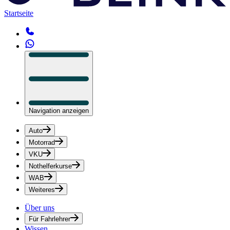
Startseite
Navigation anzeigen
Auto
Motorrad
VKU
Nothelferkurse
WAB
Weiteres
Über uns
Für Fahrlehrer
Wissen