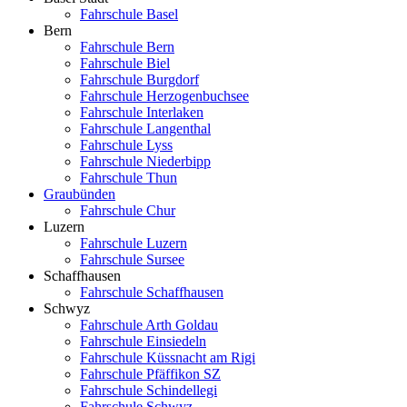
Fahrschule Basel
Bern
Fahrschule Bern
Fahrschule Biel
Fahrschule Burgdorf
Fahrschule Herzogenbuchsee
Fahrschule Interlaken
Fahrschule Langenthal
Fahrschule Lyss
Fahrschule Niederbipp
Fahrschule Thun
Graubünden
Fahrschule Chur
Luzern
Fahrschule Luzern
Fahrschule Sursee
Schaffhausen
Fahrschule Schaffhausen
Schwyz
Fahrschule Arth Goldau
Fahrschule Einsiedeln
Fahrschule Küssnacht am Rigi
Fahrschule Pfäffikon SZ
Fahrschule Schindellegi
Fahrschule Schwyz