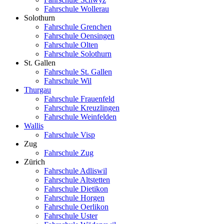
Fahrschule Wollerau
Solothurn
Fahrschule Grenchen
Fahrschule Oensingen
Fahrschule Olten
Fahrschule Solothurn
St. Gallen
Fahrschule St. Gallen
Fahrschule Wil
Thurgau
Fahrschule Frauenfeld
Fahrschule Kreuzlingen
Fahrschule Weinfelden
Wallis
Fahrschule Visp
Zug
Fahrschule Zug
Zürich
Fahrschule Adliswil
Fahrschule Altstetten
Fahrschule Dietikon
Fahrschule Horgen
Fahrschule Oerlikon
Fahrschule Uster