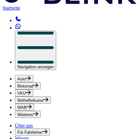
Startseite
Navigation anzeigen
Auto
Motorrad
VKU
Nothelferkurse
WAB
Weiteres
Über uns
Für Fahrlehrer
Wissen