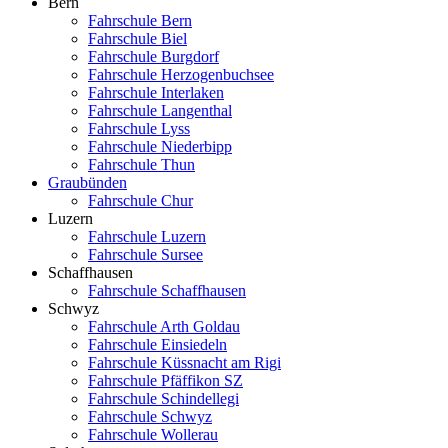
Bern
Fahrschule Bern
Fahrschule Biel
Fahrschule Burgdorf
Fahrschule Herzogenbuchsee
Fahrschule Interlaken
Fahrschule Langenthal
Fahrschule Lyss
Fahrschule Niederbipp
Fahrschule Thun
Graubünden
Fahrschule Chur
Luzern
Fahrschule Luzern
Fahrschule Sursee
Schaffhausen
Fahrschule Schaffhausen
Schwyz
Fahrschule Arth Goldau
Fahrschule Einsiedeln
Fahrschule Küssnacht am Rigi
Fahrschule Pfäffikon SZ
Fahrschule Schindellegi
Fahrschule Schwyz
Fahrschule Wollerau