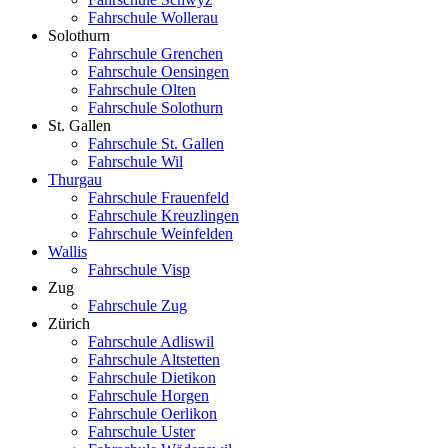
Fahrschule Wollerau
Solothurn
Fahrschule Grenchen
Fahrschule Oensingen
Fahrschule Olten
Fahrschule Solothurn
St. Gallen
Fahrschule St. Gallen
Fahrschule Wil
Thurgau
Fahrschule Frauenfeld
Fahrschule Kreuzlingen
Fahrschule Weinfelden
Wallis
Fahrschule Visp
Zug
Fahrschule Zug
Zürich
Fahrschule Adliswil
Fahrschule Altstetten
Fahrschule Dietikon
Fahrschule Horgen
Fahrschule Oerlikon
Fahrschule Uster