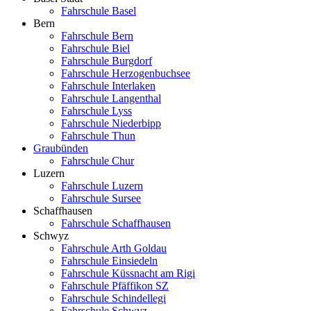
Fahrschule Basel
Bern
Fahrschule Bern
Fahrschule Biel
Fahrschule Burgdorf
Fahrschule Herzogenbuchsee
Fahrschule Interlaken
Fahrschule Langenthal
Fahrschule Lyss
Fahrschule Niederbipp
Fahrschule Thun
Graubünden
Fahrschule Chur
Luzern
Fahrschule Luzern
Fahrschule Sursee
Schaffhausen
Fahrschule Schaffhausen
Schwyz
Fahrschule Arth Goldau
Fahrschule Einsiedeln
Fahrschule Küssnacht am Rigi
Fahrschule Pfäffikon SZ
Fahrschule Schindellegi
Fahrschule Schwyz