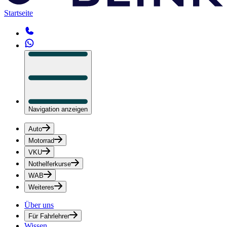
Startseite
Navigation anzeigen
Auto
Motorrad
VKU
Nothelferkurse
WAB
Weiteres
Über uns
Für Fahrlehrer
Wissen